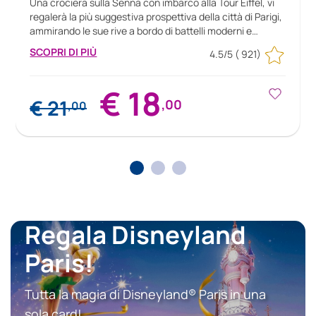
Una crociera sulla Senna con imbarco alla Tour Eiffel, vi
regalerà la più suggestiva prospettiva della città di Parigi,
ammirando le sue rive a bordo di battelli moderni e
interamente vetrati con commentario in italiano. La
SCOPRI DI PIÙ
4.5/5
( 921)
crociera sulla Senna o promenade, dura 1 ora e
ha imbarco e sbarco ai piedi della Tour Eiffel. Audioguida a
bordo in italiano o via web app a bordo.
€ 18
€ 21
,00
,00
Regala Disneyland
Paris!
Tutta la magia di Disneyland® Paris in una
sola card!