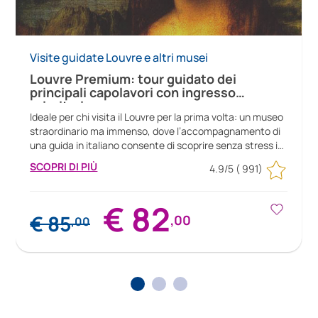
Visite guidate Louvre e altri musei
Louvre Premium: tour guidato dei
principali capolavori con ingresso
prioritario
Ideale per chi visita il Louvre per la prima volta: un museo
straordinario ma immenso, dove l’accompagnamento di
una guida in italiano consente di scoprire senza stress i
suoi capolavori più celebri. Si tratta di uno dei tour più
SCOPRI DI PIÙ
4.9/5
( 991)
apprezzati grazie all’alta qualità delle visite in piccoli o
medi gruppi, all’ottimo rapporto qualità-prezzo e
all’accesso prioritario che consente di risparmiare tempo
€ 82
prezioso. Durata della visita: 2h15 circa
€ 85
,00
,00