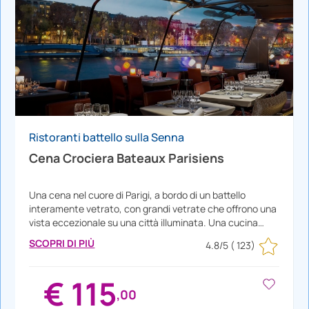
Ristoranti battello sulla Senna
Cena Crociera Bateaux Parisiens
Una cena nel cuore di Parigi, a bordo di un battello
interamente vetrato, con grandi vetrate che offrono una
vista eccezionale su una città illuminata. Una cucina
raffinata tradizionale francese con un menu da 3 portate
SCOPRI DI PIÙ
4.8/5
( 123)
preparato ogni giorno. Imbarco alle 19:30 ai piedi della
Tour Eiffel. La posizione del tavolo varia in base al servizio
prescelto.
€ 115
,00