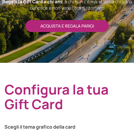
Regala la Gift Card a chi ami
, a chi non c'è mai stato, a chi già la
conosce e non vede l'ora di ritornarci
ACQUISTA E REGALA PARIGI
Configura la tua
Gift Card
Scegli il tema grafico della card