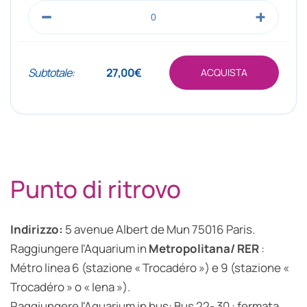
Subtotale:
27,00€
ACQUISTA
Punto di ritrovo
Indirizzo:
5 avenue Albert de Mun 75016 Paris.
Raggiungere l'Aquarium in
Metropolitana/ RER
:
Métro linea 6 (stazione « Trocadéro ») e 9 (stazione «
Trocadéro » o « Iena »).
Raggiungere l'Aquarium in bus: Bus 22- 30 : fermata