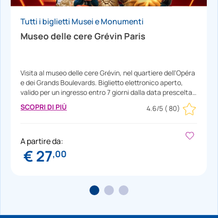
Tutti i biglietti Musei e Monumenti
Museo delle cere Grévin Paris
Visita al museo delle cere Grévin, nel quartiere dell'Opéra
e dei Grands Boulevards. Biglietto elettronico aperto,
valido per un ingresso entro 7 giorni dalla data prescelta.
Potrai stampare il biglietto subito dopo l'acquisto. Questa
SCOPRI DI PIÙ
4.6/5
( 80)
attrazione non è compresa nel Paris Museum Pass.
A partire da:
€ 27
,00