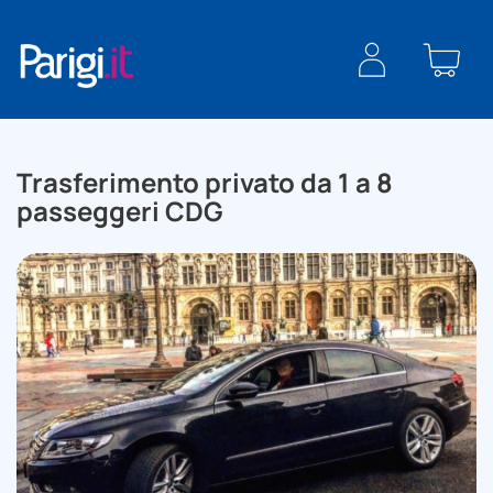
Informazioni
Cerca una
Punto di
Descrizione
Recensioni
generali
formula
ritrovo
PRENOTA
Trasferimento privato da 1 a 8
passeggeri CDG