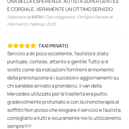
UNA BELLA ESPERIENZA. AUTISTA SUPER GENTILE
E CORDIALE, VERAMENTE UN OTTIMO SERVIZIO.
Rilasciata da
KATIA
|
Tipo viaggiatore: Famiglia
|
Periodo di
riferimento: Febbraio 2025
TAXI PRIVATO
Servizio a dir poco eccellente, l'autista è stato
puntuale, cortese, attento e gentile Tutto si è
svolto come da indicazioni fornitemi al momento
della prenotazione e i successivi aggiornamenti su
chi sarebbe arrivato a prenderci, il van della
Mercedes utilizzato per la trasferta era pulito,
gradevolmente profumato e con la cromoterapia al
soffitto Non posso che elogiare il servizio e l'autista,
consigliarlo a tutti e sicuramente noi lo utilizzeremo
sempre!!!!!